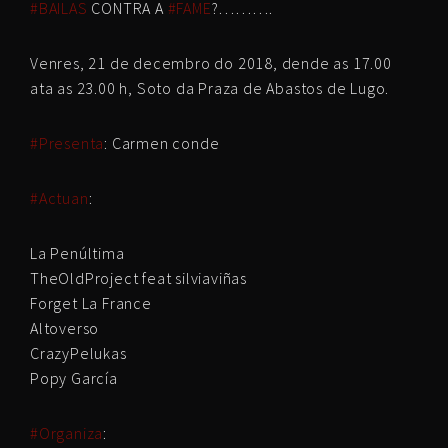
#BAILAS
CONTRA A
#FAME
?……….
Venres, 21 de decembro do 2018, dende as 17.00
ata as 23.00 h, Soto da Praza de Abastos de Lugo.
#Presenta
: Carmen conde
#Actuan
:
La Penúltima
TheOldProject feat silviaviñas
Forget La France
Altoverso
CrazyPelukas
Popy García
#Organiza
: