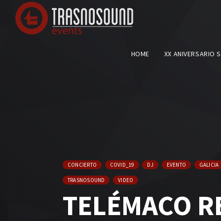
HOME
XX ANIVERSARIO 
CONCIERTO
COVID_19
DJ
EVENTO
GALICIA
TRASNOSOUND
VIDEO
TELÉMACO RE