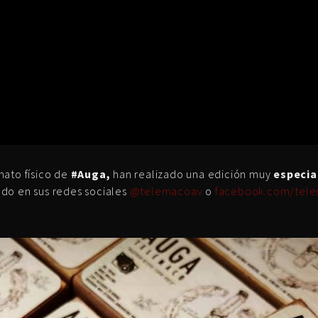
mato físico de
#Auga,
han realizado una edición muy
especia
do en sus redes sociales
@telemacoav
o
facebook.com/tele