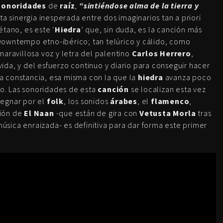
sonoridades
de
raíz
,
“sintiéndose alma de la tierra y
ta sinergia inesperada entre dos imaginarios tan a priori
tano, es este ‘
Hiedra
’ que, sin duda, es la canción más
owntempo etno-ibérico; tan telúrico y cálido, como
aravillosa voz y letra del palentino
Carlos Herrero
,
 vida, y del esfuerzo continuo y diario para conseguir hacer
 la constancia, esa misma con la que la
hiedra
avanza poco
no. Las sonoridades de esta
canción
se localizan esta vez
egnar por el
folk
, los sonidos
árabes
, el
flamenco
,
ción de
El Naan
-que están de gira con
Vetusta Morla
tras
ica enraizada- es definitiva para dar forma este primer