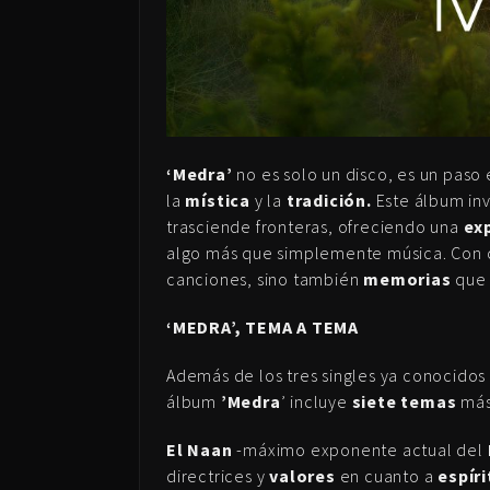
‘Medra’
no es solo un disco, es un paso 
la
mística
y la
tradición.
Este álbum inv
trasciende fronteras, ofreciendo una
ex
algo más que simplemente música. Con 
canciones, sino también
memorias
que 
‘MEDRA’, TEMA A TEMA
Además de los tres singles ya conocidos 
álbum
’Medra
’ incluye
siete temas
más
El Naan
-máximo exponente actual del
directrices y
valores
en cuanto a
espír