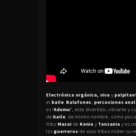
Electrónica orgánica, viva
y
palpitan
el
baile
.
Balafones
,
percusiones anal
es
‘Adumu’
, este divertido, vibrante y 
de
baile
, de mismo nombre, como pocos 
tribu
Masai
de
Kenia
y
Tanzania
y es u
los
guerreros
de esas tribus miden su re