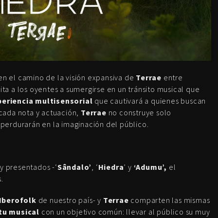
en el camino de la visión expansiva de
Terrae
entre
ita a los oyentes a sumergirse en un tránsito musical que
periencia multisensorial
que cautivará a quienes buscan
cada nota y actuación,
Terrae
no construye solo
perdurarán en la imaginación del público.
y presentados -‘
Sândalo’
, ‘
Hiedra
’ y
‘Adumu’,
el
.
Iberofolk
de nuestro país- y
Terrae
comparten las mismas
itu musical
con un objetivo común: llevar al público su muy