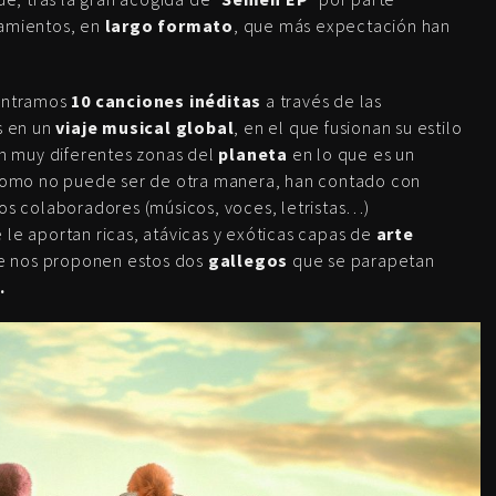
zamientos, en
largo formato
, que más expectación han
ntramos
10 canciones inéditas
a través de las
 en un
viaje musical global
, en el que fusionan su estilo
n muy diferentes zonas del
planeta
en lo que es un
, como no puede ser de otra manera, han contado con
tos colaboradores (músicos, voces, letristas…)
le aportan ricas, atávicas y exóticas capas de
arte
 nos proponen estos dos
gallegos
que se parapetan
.