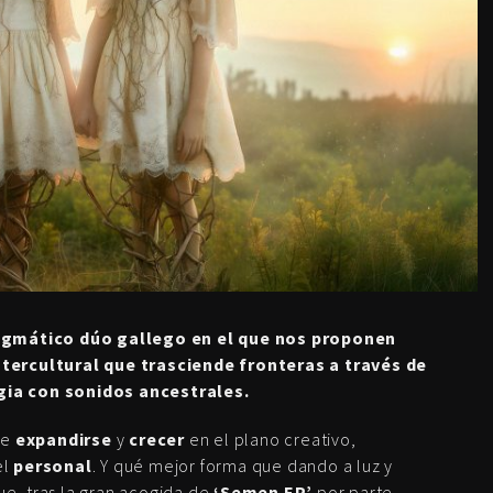
nigmático dúo gallego en el que nos proponen
tercultural que trasciende fronteras a través de
ia con sonidos ancestrales.
de
expandirse
y
crecer
en el plano creativo,
el
personal
. Y qué mejor forma que dando a luz y
e, tras la gran acogida de
‘Semen EP’
por parte