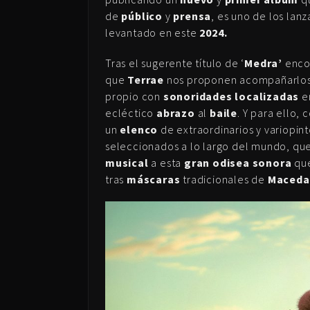
de
público
y
prensa
, es uno de los lan
levantado en este
2024.
Tras el sugerente título de ‘
Medra’
enco
que
Terrae
nos proponen acompañarlos
propio con
sonoridades localizadas
e
ecléctico
abrazo
al
baile
. Y para ello
un
elenco
de extraordinarios y variopin
seleccionados a lo largo del mundo, que 
musical
a esta
gran odisea sonora
que
tras
máscaras
tradicionales de
Maceda