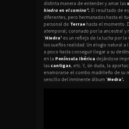
distinta manera de entender y amar las
hiedra en el camino”.
El resultado de es
diferentes, pero hermanados hasta el tué
personal de
Terrae
hasta el momento. D
atemporal; coronado por la ancestral y m
‘
Hiedra’
es un reflejo de la lucha por la
los sueños realidad. Un elogio natural a
a poco hasta conseguir llegar a su desti
en la
Península Ibérica
dejándose impr
las
cantigas
, etc. Y, sin duda, la aporta
enamorarse el combo madrileño de su mús
sencillo del inminente álbum ‘
Medra’.