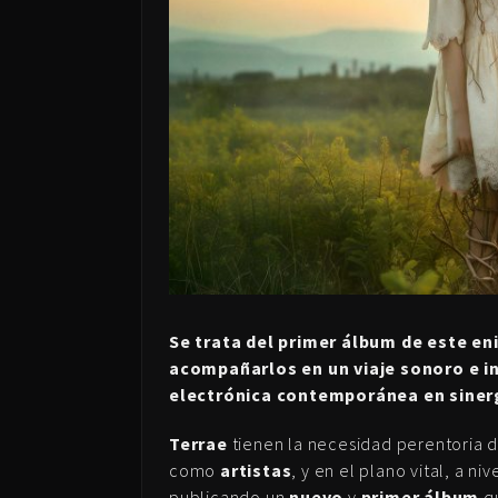
Se trata del primer álbum de este e
acompañarlos en un viaje sonoro e in
electrónica contemporánea en sinerg
Terrae
tienen la necesidad perentoria 
como
artistas
, y en el plano vital, a niv
publicando un
nuevo
y
primer álbum
qu