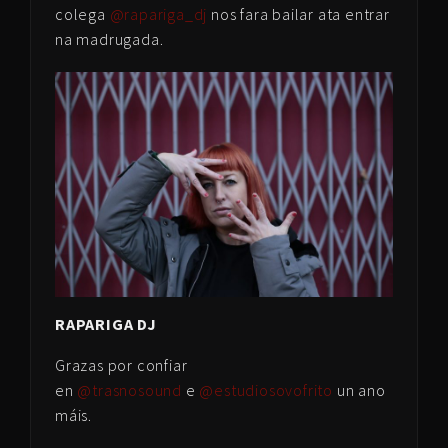
colega
@rapariga_dj
nos fara bailar ata entrar
na madrugada.
RAPARIGA DJ
Grazas por confiar
en
@trasnosound
e
@estudiosovofrito
un ano
máis.