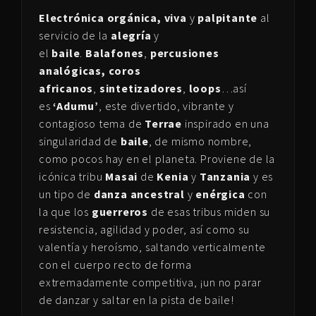
Electrónica orgánica, viva
y
palpitante
al
servicio de la
alegría
y
el
baile
.
Balafones
,
percusiones
analógicas,
coros
africanos
,
sintetizadores
,
loops
…así
es
‘Adumu’
, este divertido, vibrante y
contagioso tema de
Terrae
inspirado en una
singularidad de
baile
, de mismo nombre,
como pocos hay en el planeta. Proviene de la
icónica tribu
Masai
de
Kenia
y
Tanzania
y es
un tipo de
danza ancestral
y
enérgica
con
la que los
guerreros
de esas tribus miden su
resistencia, agilidad y poder, así como su
valentía y heroísmo, saltando verticalmente
con el cuerpo recto de forma
extremadamente competitiva, ¡un no parar
de danzar y saltar en la pista de baile!