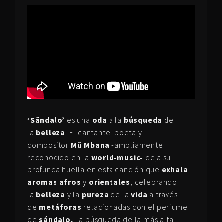
‘Sândalo’
es una
oda
a la
búsqueda
de
la
belleza
. El cantante, poeta y
compositor
Mû Mbana
-ampliamente
reconocido en la
world-music-
deja su
profunda huella en esta canción que
exhala
aromas afros
y
orientales
, celebrando
la
belleza
y la
pureza
de la
vida
a través
de
metáforas
relacionadas con el perfume
de
sándalo.
La búsqueda de la más alta