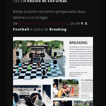
con a
II edición do Son Urban
.
Nesta ocasión vos temos preparados dous
talleres cos colegas
de
@vellaescola_culturaurbana
, un de
F. S.
Football
e outro de
Breaking
.