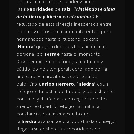
distinta manera de entender y amar
las
sonoridades
de
raíz
,
“sintiéndose alma
de la tierra y hiedra en el camino”.
El
resultado de esta sinergia inesperada entre
dos imaginarios tan a priori diferentes, pero
hermanados hasta el tuétano, es este
‘
Hiedra
’ que, sin duda, es la canción más
personal de
Terrae
hasta el momento.
Downtempo etno-ibérico; tan telúrico y
cálido, como atemporal; coronado por la
ancestral y maravillosa voz y letra del
palentino
Carlos Herrero
, ‘
Hiedra’
es un
reflejo de la lucha por la vida, y del esfuerzo
continuo y diario para conseguir hacer los
sueños realidad. Un elogio natural a la
constancia, esa misma con la que
la
hiedra
avanza poco a poco hasta conseguir
llegar a su destino. Las sonoridades de