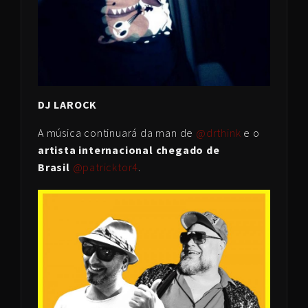
DJ LAROCK
A música continuará da man de
@drthink
e o
artista internacional chegado de
Brasil
@patricktor4
.