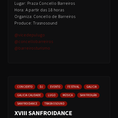
Lugar: Praza Concello Barreiros
Hora: A partir das 18 horas
Organiza: Concello de Barreiros
Produce: Trasnosound
@vicedepulugo
@concellobarreiros
@barreirosturismo
CONCIERTO
DJ
EVENTO
FESTIVAL
GALICIA
GALICIA CALIDADE
LUGO
MÚSICA
SAN FROILÁN
SANFROIDANCE
TRASNOSOUND
XVIII SANFROIDANCE