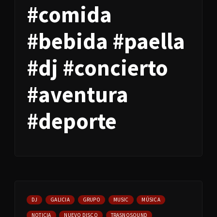
#comida
#bebida #paella
#dj #concierto
#aventura
#deporte
DJ
GALICIA
GRUPO
MUSIC
MÚSICA
NOTICIA
NUEVO DISCO
TRASNOSOUND