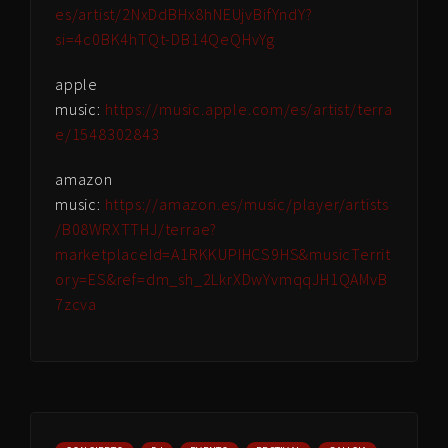
es/artist/2NxDdBHx8hNEUjvBifYndY?
si=4c0BK4hTQt-DB14QeQHvYg
apple
music:
https://music.apple.com/es/artist/terra
e/1548302843
amazon
music:
https://amazon.es/music/player/artists
/B08WRXTTHJ/terrae?
marketplaceId=A1RKKUPIHCS9HS&musicTerrit
ory=ES&ref=dm_sh_2LkrXDwYvmqqJH1QAMvB
7zcva