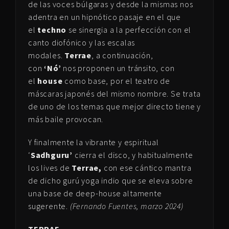
de las voces búlgaras y desde la mismas nos
adentra en un hipnótico pasaje en el que
el
techno
se sinergia a la perfección con el
canto diofónico y las escalas
modales.
Terrae
, a continuación,
con
‘Nó’
nos proponen un tránsito, con
el
house
como base, por el teatro de
máscaras japonés del mismo nombre. Se trata
de uno de los temas que mejor directo tiene y
más baile provocan.
Y finalmente la vibrante y espiritual
‘
Sadhguru’
cierra el disco, y habitualmente
los lives de
Terrae,
con ese cántico mantra
de dicho gurú yoga indio que se eleva sobre
una base de deep-house altamente
sugerente.
(Fernando Fuentes, marzo 2024)