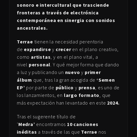
sonoro e intercultural que trasciende
fronteras a través de electrónica
contemporánea en sinergia con sonidos
ancestrales.
Terrae
tienen la necesidad perentoria
de
expandirse
y
crecer
en el plano creativo,
como
artistas
, y en el plano vital, a
nivel
personal
. Y qué mejor forma que dando
a luz y publicando un
nuevo
y
primer
álbum
que, tras la gran acogida de
‘Semen
EP’
por parte de
público
y
prensa
, es uno de
los lanzamientos, en
largo formato
, que
más expectación han levantado en este
2024.
Tras el sugerente título de
‘
Medra’
encontramos
10 canciones
inéditas
a través de las que
Terrae
nos