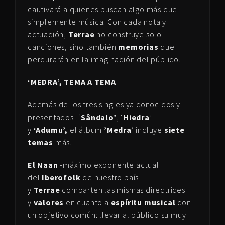
cautivará a quienes buscan algo más que
simplemente música. Con cada nota y
actuación,
Terrae
no construye solo
canciones, sino también
memorias
que
perdurarán en la imaginación del público.
‘MEDRA’, TEMA A TEMA
Además de los tres singles ya conocidos y
presentados -‘
Sândalo’
, ‘
Hiedra
’
y
‘Adumu’,
el álbum
’Medra
’ incluye
siete
temas
más.
El Naan
-máximo exponente actual
del
Iberofolk
de nuestro país-
y
Terrae
comparten las mismas directrices
y
valores
en cuanto a
espíritu musical
con
un objetivo común: llevar al público su muy