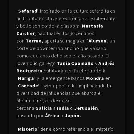
‘Sefarad’
inspirado en la cultura sefardita es
un tributo en clave electrónica al exuberante
y bello sonido de la diáspora.
Nastasia
Zürcher
, habitual en los escenarios
con
Terrae,
aporta su magia en ‘
Alumea
’, un
corte de downtempo andino que ya salió
como adelanto del disco el año pasado. El
joven dúo gallego
Tania Caamaño
y
Andrés
Boutureira
colaboran en la electro-folk
‘
Nariga’
y la emergente banda
Mondra
en
‘
Cantade’
-sythn-pop-folk- amplificando la
diversidad de influencias que abarca el
álbum, que van desde su
cercana
Galicia
a
India
o
Jerusalén
,
pasando por
África
o
Japón.
‘
Misterio
’ tiene como referencia el misterio