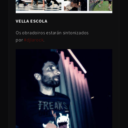
VELLA ESCOLA
Os obradoiros estarán sintonizados
por
#djlarock
.