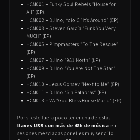
HCM001 – Funky Soul Rebels “House for
All” (EP).
HCM002 – DJ Ino, Yoio C “It’s Around” (EP)
HCM003 – Steven García “Funk You Very
MUCH” (EP)
HCM005 – Pimpmasters “To The Rescue”
(EP)
HCM007 – DJ Ino “981 North” (LP)
HCM009 – DJ Ino “You Are Not The Star”
(EP)
HCM010 – Jesus Gonsev “Next to Me” (EP)
HCM011 – DJ Ino “Sin Palabras” (EP)
HCM013 – VA “God Bless House Music” (EP)
Por si esto fuera poco tener una de estas
llaves USB
con más de 48h de música
en
sesiones mezcladas por el es muy sencillo.