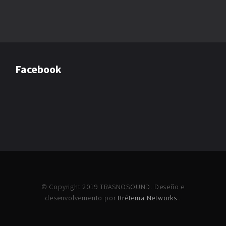
Facebook
© Copyright 2019 TRASNOSOUND. Deseño e
desenvolvemento por
Brétema Networks
.