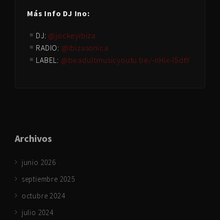
Más Info DJ Ino:
DJ:
@jockeyibiza
RADIO:
@ibizasonica
LABEL:
@beadultmusic
youtu.be/-nHix-I5dtY
Archivos
junio 2026
septiembre 2025
octubre 2024
julio 2024