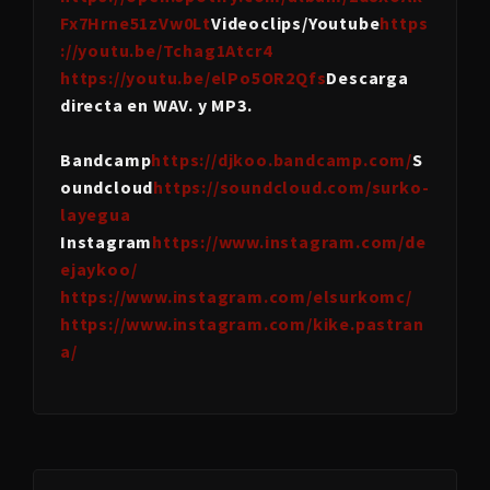
Fx7Hrne51zVw0Lt
Videoclips/Youtube
https
://youtu.be/Tchag1Atcr4
https://youtu.be/elPo5OR2Qfs
Descarga
directa en WAV. y MP3.
Bandcamp
https://djkoo.bandcamp.com/
S
oundcloud
https://soundcloud.com/surko-
layegua
Instagram
https://www.instagram.com/de
ejaykoo/
https://www.instagram.com/elsurkomc/
https://www.instagram.com/kike.pastran
a/