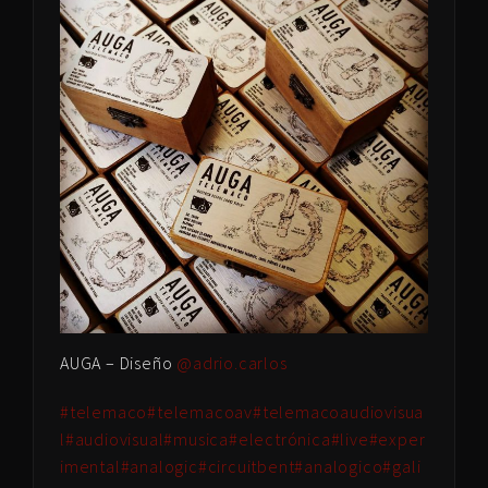
AUGA – Diseño
@adrio.carlos
#telemaco
#telemacoav
#telemacoaudiovisua
l
#audiovisual
#musica
#electrónica
#live
#exper
imental
#analogic
#circuitbent
#analogico
#gali