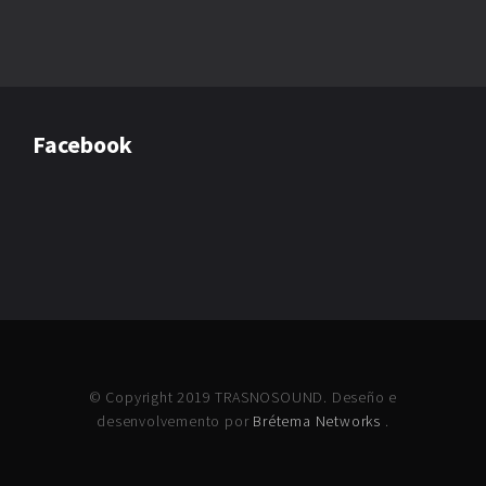
Facebook
© Copyright 2019 TRASNOSOUND. Deseño e
desenvolvemento por
Brétema Networks
.