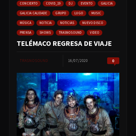
CONCIERTO
COVID_19
DJ
EVENTO
GALICIA
GALICIA CALIDADE
GRUPO
LUGO
MUSIC
MÚSICA
NOTICIA
NOTICIAS
NUEVO DISCO
PRENSA
SHOWS
TRASNOSOUND
VIDEO
TELÉMACO REGRESA DE VIAJE
TRASNOSOUND
16/07/2020
0