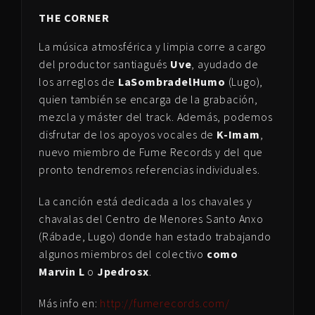
THE CORNER
La música atmosférica y limpia corre a cargo
del productor santiagués
Uve
, ayudado de
los arreglos de
LaSombradelHumo
(Lugo),
quien también se encarga de la grabación,
mezcla y máster del track. Además, podemos
disfrutar de los apoyos vocales de
K-Imam
,
nuevo miembro de Fume Records y del que
pronto tendremos referencias individuales.
La canción está dedicada a los chavales y
chavalas del Centro de Menores Santo Anxo
(Rábade, Lugo) donde han estado trabajando
algunos miembros del colectivo
como
Marvin L
o
Jpedrosx
.
Más info en:
http://fumerecords.com/