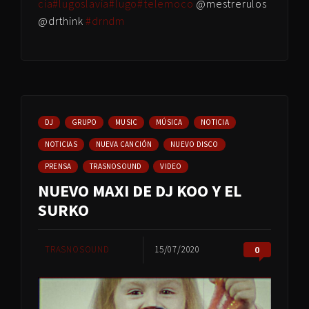
cia
#lugoslavia
#lugo
#telemoco
@mestrerulos
@drthink
#drndm
DJ
GRUPO
MUSIC
MÚSICA
NOTICIA
NOTICIAS
NUEVA CANCIÓN
NUEVO DISCO
PRENSA
TRASNOSOUND
VIDEO
NUEVO MAXI DE DJ KOO Y EL
SURKO
TRASNOSOUND
15/07/2020
0