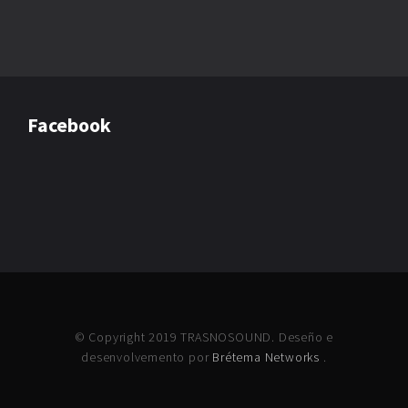
Facebook
© Copyright 2019 TRASNOSOUND. Deseño e
desenvolvemento por
Brétema Networks
.