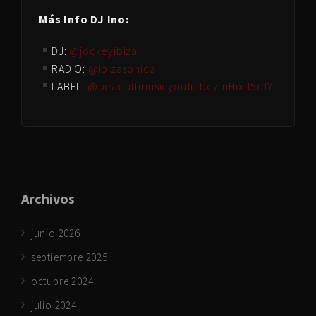
Más Info DJ Ino:
DJ:
@jockeyibiza
RADIO:
@ibizasonica
LABEL:
@beadultmusic
youtu.be/-nHix-I5dtY
Archivos
junio 2026
septiembre 2025
octubre 2024
julio 2024