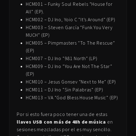
HCM001 – Funky Soul Rebels “House for
All” (EP).
HCM002 – DJ Ino, Yoio C “It’s Around” (EP)
HCM003 – Steven García “Funk You Very
MUCH” (EP)
HCM005 – Pimpmasters “To The Rescue”
(EP)
HCM007 – DJ Ino “981 North” (LP)
HCM009 – DJ Ino “You Are Not The Star”
(EP)
HCM010 – Jesus Gonsev “Next to Me” (EP)
HCM011 – DJ Ino “Sin Palabras” (EP)
HCM013 – VA “God Bless House Music” (EP)
Por si esto fuera poco tener una de estas
llaves USB
con más de 48h de música
en
sesiones mezcladas por el es muy sencillo.