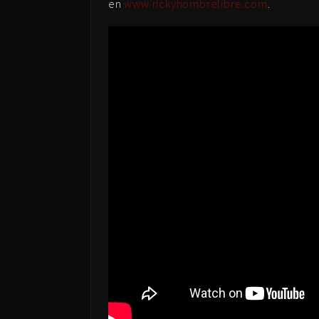
en
www.rickyhombrelibre.com
.