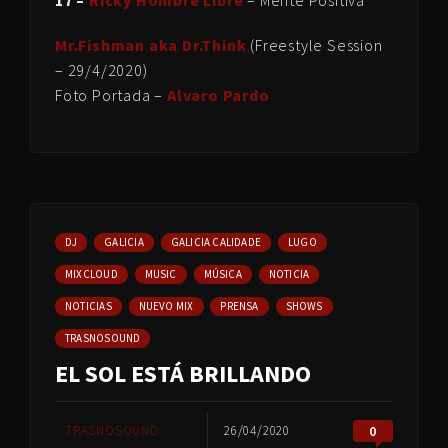
Mr.Fishman aka Dr.Think
(Freestyle Session
– 29/4/2020)
Foto Portada –
Alvaro Pardo
DJ
GALICIA
GALICIA CALIDADE
LUGO
MIXCLOUD
MUSIC
MÚSICA
NOTICIA
NOTICIAS
NUEVO MIX
PRENSA
SHOWS
TRASNOSOUND
EL SOL ESTÁ BRILLANDO
TRASNOSOUND
26/04/2020
0