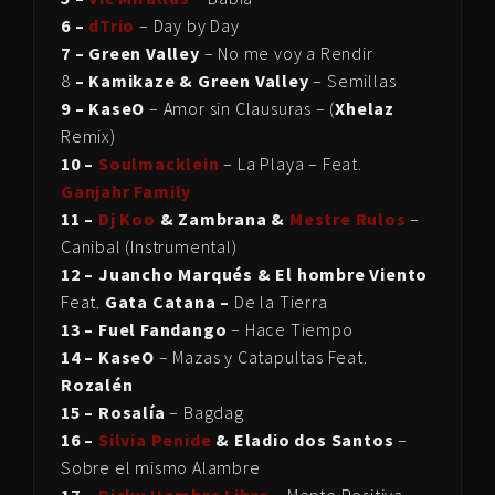
6 –
dTrio
– Day by Day
7 – Green Valley
– No me voy a Rendir
8
– Kamikaze & Green Valley
– Semillas
9 – KaseO
– Amor sin Clausuras – (
Xhelaz
Remix)
10 –
Soulmacklein
– La Playa – Feat.
Ganjahr Family
11 –
Dj Koo
& Zambrana &
Mestre Rulos
–
Canibal (Instrumental)
12 – Juancho Marqués & El hombre Viento
Feat.
Gata Catana –
De la Tierra
13 – Fuel Fandango
– Hace Tiempo
14 – KaseO
– Mazas y Catapultas Feat.
Rozalén
15 – Rosalía
– Bagdag
16 –
Silvia Penide
& Eladio dos Santos
–
Sobre el mismo Alambre
17 –
Ricky Hombre Libre
– Mente Positiva