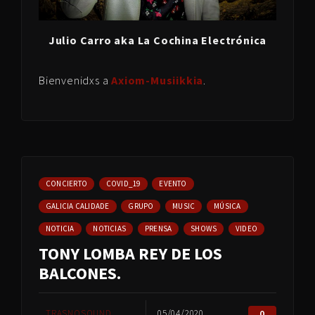
Julio Carro aka La Cochina Electrónica
Bienvenidxs a
Axiom-Musiikkia
.
CONCIERTO
COVID_19
EVENTO
GALICIA CALIDADE
GRUPO
MUSIC
MÚSICA
NOTICIA
NOTICIAS
PRENSA
SHOWS
VIDEO
TONY LOMBA REY DE LOS
BALCONES.
TRASNOSOUND
05/04/2020
0