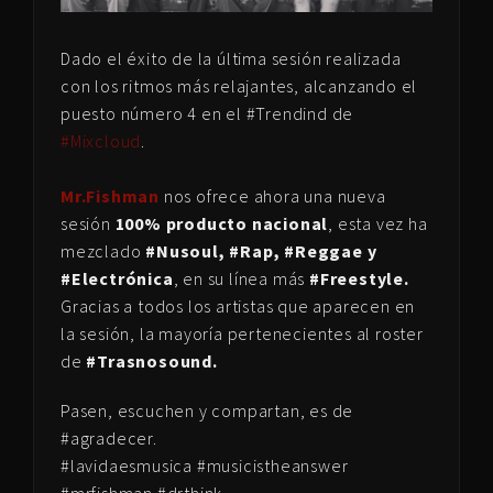
Dado el éxito de la última sesión realizada
con los ritmos más relajantes, alcanzando el
puesto número 4 en el #Trendind de
#Mixcloud
.
Mr.Fishman
nos ofrece ahora una nueva
sesión
100% producto nacional
, esta vez ha
mezclado
#Nusoul, #Rap, #Reggae y
#Electrónica
, en su línea más
#Freestyle.
Gracias a todos los artistas que aparecen en
la sesión, la mayoría pertenecientes al roster
de
#Trasnosound.
Pasen, escuchen y compartan, es de
#agradecer.
#lavidaesmusica #musicistheanswer
#mrfishman #drthink