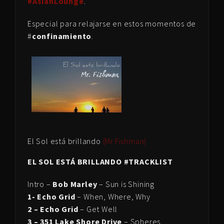
#AsianLounge
.
Especial para relajarse en estos momentos de
#
confinamiento
.
El Sol está brillando
(Mr.Fishman)
EL SOL ESTÁ BRILLANDO #TRACKLIST
Intro –
Bob Marley
– Sun is Shining
1- Echo Grid
– When, Where, Why
2 – Echo Grid
– Get Well
3 – 351 Lake Shore Drive
– Spheres