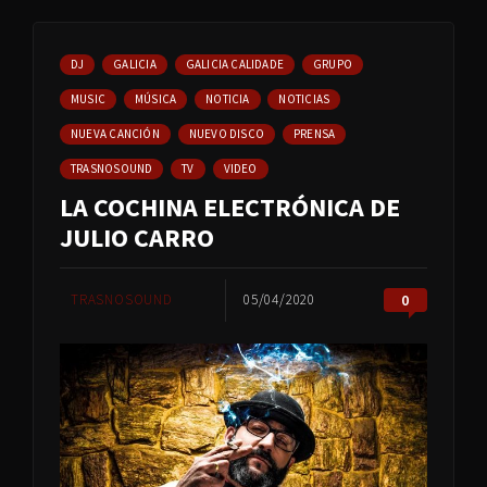
DJ
GALICIA
GALICIA CALIDADE
GRUPO
MUSIC
MÚSICA
NOTICIA
NOTICIAS
NUEVA CANCIÓN
NUEVO DISCO
PRENSA
TRASNOSOUND
TV
VIDEO
LA COCHINA ELECTRÓNICA DE
JULIO CARRO
TRASNOSOUND
05/04/2020
0