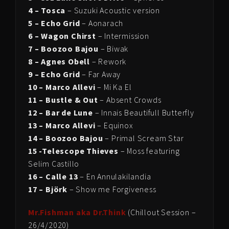
4 – Tosca
– Suzuki Acoustic version
5 – Echo Grid
– Aonarach
6 – Wagon Chirst
– Intermission
7 – Boozoo Bajou
– Biwak
8 – Agnes Obell
– Rework
9 – Echo Grid
– Far Away
10 – Marco Allevi
– Mi Ka El
11 – Bustle & Out
– Absent Crowds
12 – Bar de Lune
– Innais Beautifull Butterfly
13 – Marco Allevi
– Equinox
14 – Boozoo Bajou
– Primal Scream Star
15 -Telescope Thieves
– Moss featuring
Selim Castillo
16 – Calle 13
– En Annulakilandia
17 – Björk
– Show me Forgiveness
Mr.Fishman aka Dr.Think
(Chillout Session –
26/4/2020)