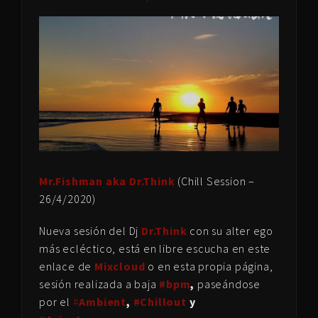
Mr.Fishman aka Dr.Think
(Chill Session –
26/4/2020)
Nueva sesión del Dj
Dr.Think
con su alter ego
más ecléctico, está en libre escucha en este
enlace de
Mixcloud
o en esta propia página,
sesión realizada a baja
#bpm
,
paseándose
por el
#
Ambient
,
#Chillout
y