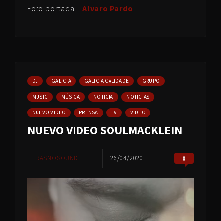
Foto portada –
Alvaro Pardo
DJ
GALICIA
GALICIA CALIDADE
GRUPO
MUSIC
MÚSICA
NOTICIA
NOTICIAS
NUEVO VIDEO
PRENSA
TV
VIDEO
NUEVO VIDEO SOULMACKLEIN
TRASNOSOUND
26/04/2020
0