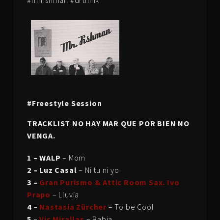
#Freestyle Session
TRACKLIST NO HAY MAR QUE POR BIEN NO
VENGA.
1 – WALP
– Mom
2 – Luz Casal
– Ni tu ni yo
3 –
Gran Purismo & Attic Room Sax. Ivo
Prapo
– Lluvia
4 –
Nastasia Zürcher
– To be Cool
5 –
Vic Mirallas
– Babia