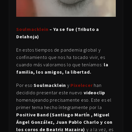
Soulmacklein
– Ya se fue (Tributo a
Delahoja)
En estos tiempos de pandemia global y
confinamiento que nos ha tocado vivir, es
cuando más valoramos lo que teníamos:
la
familia, los amigos, la libertad.
Por eso
Soulmacklein
y
Pixelecer
han
decidido presentar este nuevo
videoclip
homenajeando precisamente eso. Este es el
primer tema hecho íntegramente por la
Positive Band (Santiago Martín , Miguel
Ángel González, Juan Pablo Charlo y con
los coros de Beatriz Mazaira)
y a la vez, es