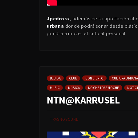
Jpedrosx
, además de su aportación al 
urbana
donde podrá sonar desde clási
pondrá a mover el culo al personal.
BEBIDA
CLUB
CONCIERTO
CULTURA URBANA
MUSIC
MÚSICA
NOCHE TRAS NOCHE
NOTIC
NTN@KARRUSEL
TRASNOSOUND