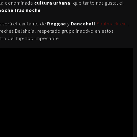
 a la denominada
cultura urbana
, que tanto nos gusta, el
noche tras noche
.
as será el cantante de
Reggae
y
Dancehall
Soulmacklein
,
drés Delahoja, respetado grupo inactivo en estos
tro del hip-hop impecable.