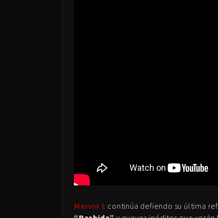
Marvin L
continúa defiendo su última ref
“Rashida”
y nuevos inéditos que verán 