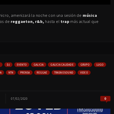
micro, amenizará la noche con una sesión de
música
cos de
reggaeton, r&b,
hasta el
trap
más actual que
DJ
EVENTO
GALICIA
GALICIA CALIDADE
GRUPO
LUGO
IA
NTN
PRENSA
REGGAE
TRASNOSOUND
VIDEO
0
07/02/2020