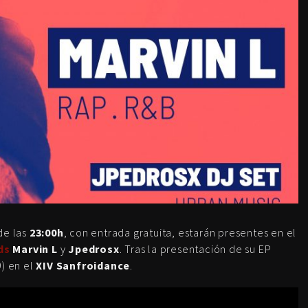
de las
23:00h
, con entrada gratuita, estarán presentes en el
ds
Marvin L
y
Jpedrosx
. Tras la presentación de su EP
) en el
XIV Sanfroidance
.