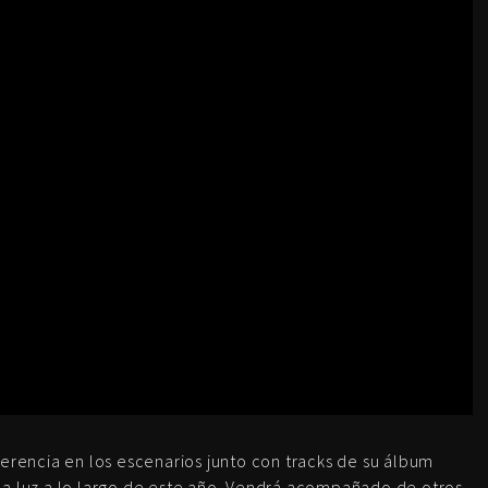
erencia en los escenarios junto con tracks de su álbum
la luz a lo largo de este año. Vendrá acompañado de otros