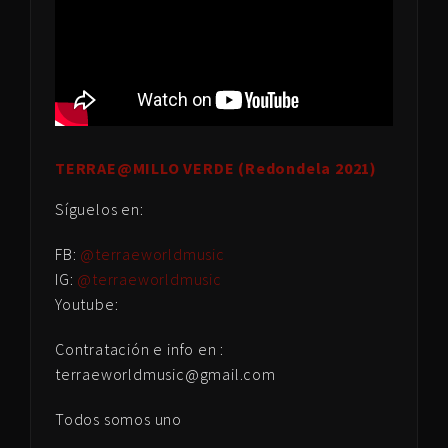
TERRAE@MILLO VERDE (Redondela 202
1
)
Síguelos en:
FB:
@terraeworldmusic
IG:
@terraeworldmusic
Youtube:
Contratación e info en :
terraeworldmusic@gmail.com
Todos somos uno