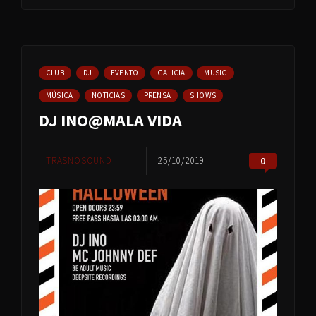
CLUB
DJ
EVENTO
GALICIA
MUSIC
MÚSICA
NOTICIAS
PRENSA
SHOWS
DJ INO@MALA VIDA
TRASNOSOUND
25/10/2019
0