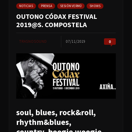
NOTICIAS
PRENSA
SESIÓN VERMÚ
SHOWS
OUTONO CÓDAX FESTIVAL
2019@S. COMPOSTELA
TRASNOSOUND
07/11/2019
0
soul, blues, rock&roll,
rhythm&blues,
country,
boogie woogie…