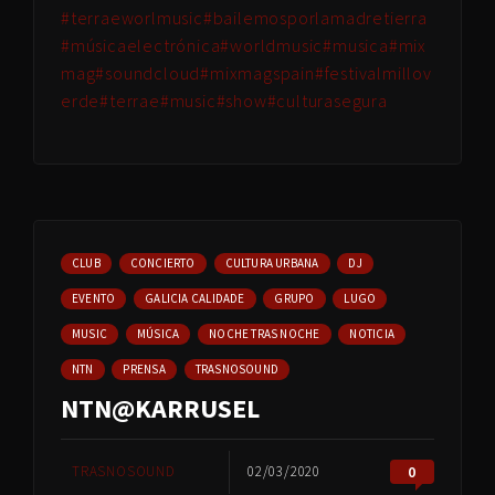
#terraeworlmusic
#bailemosporlamadretierra
#músicaelectrónica
#worldmusic
#musica
#mix
mag
#soundcloud
#mixmagspain
#festivalmillov
erde
#terrae
#music
#show
#culturasegura
CLUB
CONCIERTO
CULTURA URBANA
DJ
EVENTO
GALICIA CALIDADE
GRUPO
LUGO
MUSIC
MÚSICA
NOCHE TRAS NOCHE
NOTICIA
NTN
PRENSA
TRASNOSOUND
NTN@KARRUSEL
TRASNOSOUND
02/03/2020
0