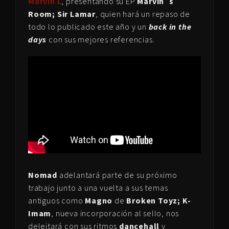
Marvin L
, presentando su EP
Marvin´s
Room; Sir Lamar
, quien hará un repaso de
todo lo publicado este año y un
back in the
days
con sus mejores referencias.
Nomad
adelantará parte de su próximo
trabajo junto a una vuelta a sus temas
antiguos como
Magno
de
Broken Toyz; K-
Imam
, nueva incorporación al sello, nos
deleitará con sus ritmos
dancehall
y