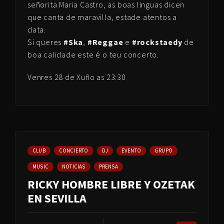
señorita Maria Castro, as boas linguas dicen
que canta de maravilla, estade atentos a
data.
Si queres
#Ska
,
#Reggae
e
#rockstaedy
de
boa calidade este é o teu concerto.
Venres 28 de Xuño as 23:30
CLUB
CONCIERTO
DJ
EVENTO
GRUPO
MUSIC
NOTICIAS
PRENSA
RICKY HOMBRE LIBRE Y OZETAK
EN SEVILLA