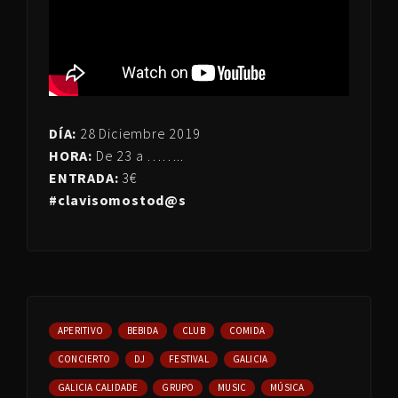
DÍA:
28 Diciembre 2019
HORA:
De 23 a ……..
ENTRADA:
3€
#clavisomostod@s
APERITIVO
BEBIDA
CLUB
COMIDA
CONCIERTO
DJ
FESTIVAL
GALICIA
GALICIA CALIDADE
GRUPO
MUSIC
MÚSICA