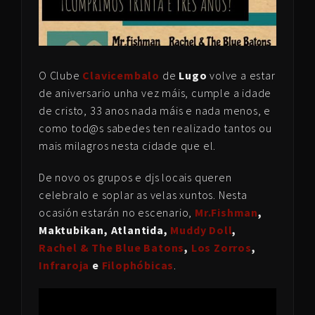
O Clube
Clavicembalo
de
Lugo
volve a estar
de aniversario unha vez máis, cumple a idade
de cristo, 33 anos nada máis e nada menos, e
como tod@s sabedes ten realizado tantos ou
mais milagros nesta cidade que el.
De novo os grupos e djs locais queren
celebralo e soplar as velas xuntos. Nesta
ocasión estarán no escenario,
Mr.Fishman
,
Maktubikan, Atlantida,
Muddy Doll
,
Rachel & The Blue Batons
,
Los Zorros
,
Infraroja
e
Filophóbicas
.