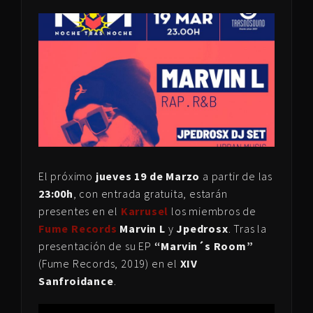
El próximo
jueves 19 de Marzo
a partir de las
23:00h
, con entrada gratuita, estarán
presentes en el
Karrusel
los miembros de
Fume Records
Marvin L
y
Jpedrosx
. Tras la
presentación de su EP
“Marvin´s Room”
(Fume Records, 2019) en el
XIV
Sanfroidance
.